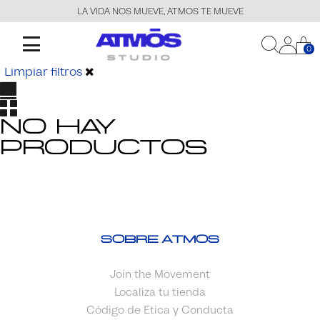
LA VIDA NOS MUEVE, ATMOS TE MUEVE
0
Productos
0
Mostrar Filtros
Limpiar filtros
No hay
productos
Sobre Atmos
Join the Movement
Localiza tu tienda
Código de Etica y Conducta